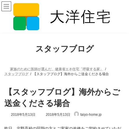
コ
ナ
ン
ビ
テ
ゲ
ン
ー
ツ
シ
へ
ョ
ス
ン
キ
に
ッ
移
スタッフブログ
プ
動
家族のために医師が選んだ、健康省エネ住宅「呼吸する家」
スタッフブログ
【スタッフブログ】海外からご送金くださる場合
【スタッフブログ】海外からご
送金くださる場合
最
2018年5月13日
2018年5月13日
taiyo-home.jp
終
更
新
昨日、北野高校の同期の方とご実家の改修をご契約させていただ